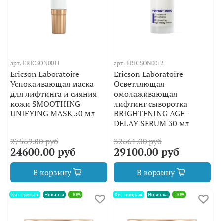
арт.
ERICSON0011
арт.
ERICSON0012
Ericson Laboratoire
Ericson Laboratoire
Успокаивающая маска
Осветляющая
для лифтинга и сияния
омолаживающая
кожи SMOOTHING
лифтинг сыворотка
UNIFYING MASK 50 мл
BRIGHTENING AGE-
DELAY SERUM 30 мл
27569.00 руб
32661.00 руб
24600.00 руб
29100.00 руб
В корзину
В корзину
Хит продаж
Новинка
-10%
Хит продаж
Новинка
-10%