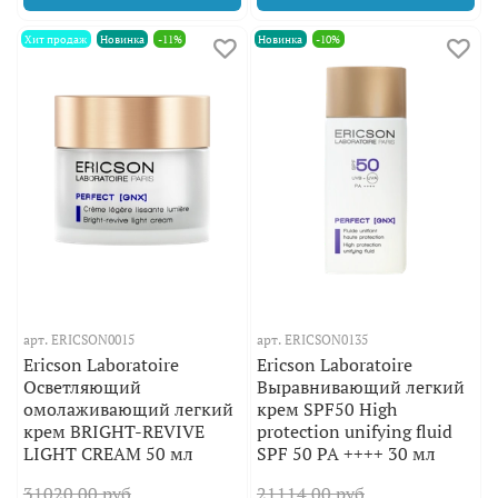
Хит продаж
Новинка
-11%
Новинка
-10%
арт.
ERICSON0015
арт.
ERICSON0135
Ericson Laboratoire
Ericson Laboratoire
Осветляющий
Выравнивающий легкий
омолаживающий легкий
крем SPF50 High
крем BRIGHT-REVIVE
protection unifying fluid
LIGHT CREAM 50 мл
SPF 50 PA ++++ 30 мл
31020.00 руб
21114.00 руб