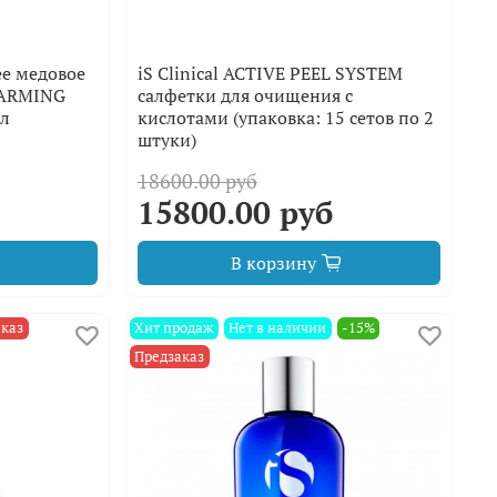
ее медовое
iS Clinical ACTIVE PEEL SYSTEM
WARMING
салфетки для очищения с
л
кислотами (упаковка: 15 сетов по 2
штуки)
18600.00 руб
15800.00 руб
В корзину
аказ
Хит продаж
Нет в наличии
-15%
Предзаказ