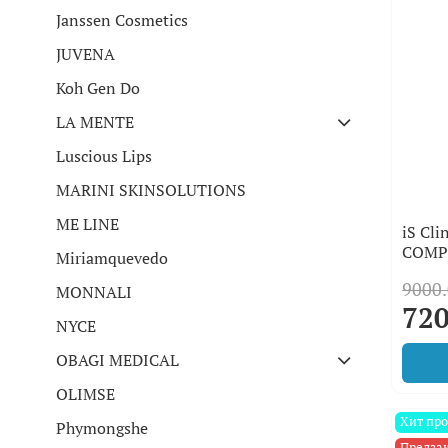
Janssen Cosmetics
JUVENA
Koh Gen Do
LA MENTE
Luscious Lips
MARINI SKINSOLUTIONS
ME LINE
iS Cl
COMP
Miriamquevedo
9000.
MONNALI
720
NYCE
OBAGI MEDICAL
OLIMSE
Хит пр
Phymongshe
Предза