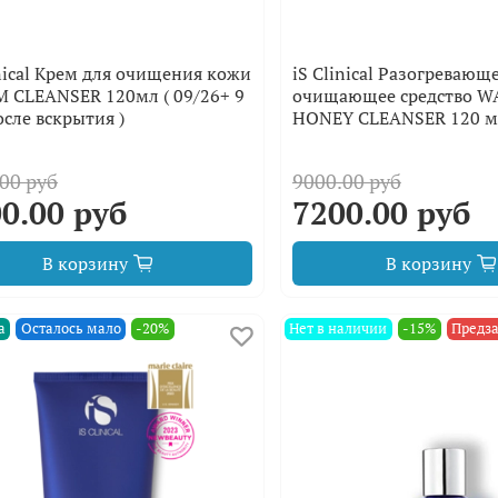
inical Крем для очищения кожи
iS Clinical Разогревающ
 CLEANSER 120мл ( 09/26+ 9
очищающее средство 
осле вскрытия )
HONEY CLEANSER 120 м
00 руб
9000.00 руб
0.00 руб
7200.00 руб
В корзину
В корзину
а
Осталось мало
-20%
Нет в наличии
-15%
Предз