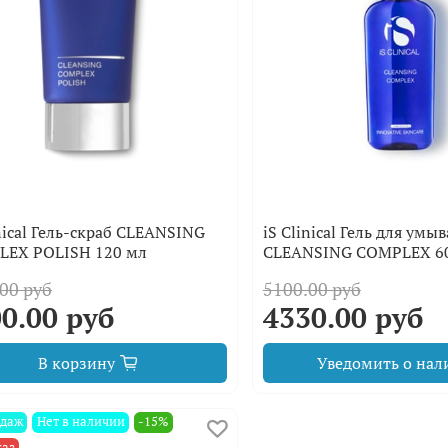
inical Гель-скраб CLEANSING
iS Clinical Гель для умы
LEX POLISH 120 мл
CLEANSING COMPLEX 6
00 руб
5100.00 руб
0.00 руб
4330.00 руб
В корзину
Уведомить о нал
одаж
Нет в наличии
-15%
каз