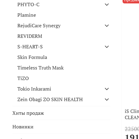
PHYTO-C
Plamine
RejudiCare Synergy
REVIDERM
S-HEART-S
Skin Formula
Timeless Truth Mask
TiZO
Tokio Inkarami
Zein Obagi ZO SKIN HEALTH
iS Cli
Хиты продаж
CLEA
Новинки
22500
191