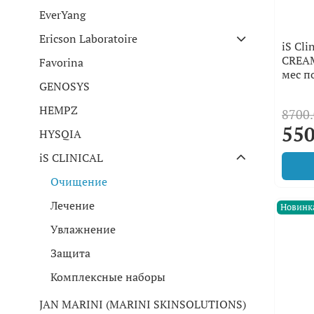
EverYang
Ericson Laboratoire
iS Cl
CREAM
Favorina
мес п
GENOSYS
HEMPZ
8700.
550
HYSQIA
iS CLINICAL
Очищение
Лечение
Новинк
Увлажнение
Защита
Комплексные наборы
JAN MARINI (MARINI SKINSOLUTIONS)