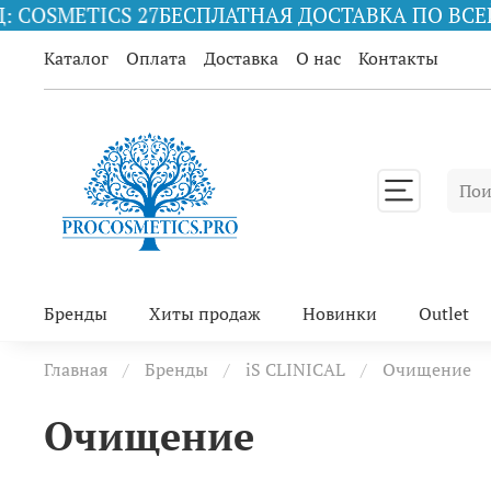
ETICS 27
БЕСПЛАТНАЯ ДОСТАВКА ПО ВСЕЙ РОССИ
Каталог
Оплата
Доставка
О нас
Контакты
Бренды
Хиты продаж
Новинки
Outlet
Главная
Бренды
iS CLINICAL
Очищение
Очищение