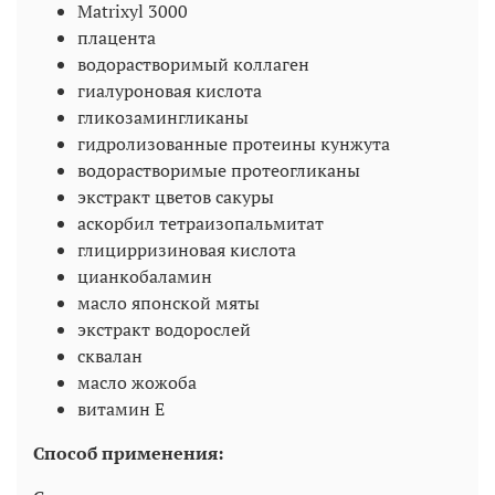
Matrixyl 3000
плацента
водорастворимый коллаген
гиалуроновая кислота
гликозамингликаны
гидролизованные протеины кунжута
водорастворимые протеогликаны
экстракт цветов сакуры
аскорбил тетраизопальмитат
глицирризиновая кислота
цианкобаламин
масло японской мяты
экстракт водорослей
сквалан
масло жожоба
витамин Е
Способ применения: