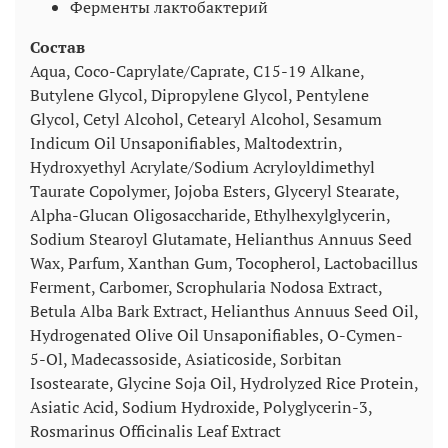
Ферменты лактобактерий
Состав
Aqua, Coco-Caprylate/Caprate, C15-19 Alkane,
Butylene Glycol, Dipropylene Glycol, Pentylene
Glycol, Cetyl Alcohol, Cetearyl Alcohol, Sesamum
Indicum Oil Unsaponifiables, Maltodextrin,
Hydroxyethyl Acrylate/Sodium Acryloyldimethyl
Taurate Copolymer, Jojoba Esters, Glyceryl Stearate,
Alpha-Glucan Oligosaccharide, Ethylhexylglycerin,
Sodium Stearoyl Glutamate, Helianthus Annuus Seed
Wax, Parfum, Xanthan Gum, Tocopherol, Lactobacillus
Ferment, Carbomer, Scrophularia Nodosa Extract,
Betula Alba Bark Extract, Helianthus Annuus Seed Oil,
Hydrogenated Olive Oil Unsaponifiables, O-Cymen-
5-Ol, Madecassoside, Asiaticoside, Sorbitan
Isostearate, Glycine Soja Oil, Hydrolyzed Rice Protein,
Asiatic Acid, Sodium Hydroxide, Polyglycerin-3,
Rosmarinus Officinalis Leaf Extract