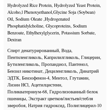
Hydrolyzed Rice Protein, Hydrolyzed Yeast Protein,
Alcoho,l Phenoxyethanol,Glycine Soja (Soybean)
Oil, Sodium Oleate ,Hydrogenated
Phosphatidylcholine, Glycoproteins, Sodium
Benzoate, Ethylhexylglycerin, Potassium Sorbate,
Dextran
Спирт денатурированный, Вода,
Пентиленгликоль, Каприлилгликоль, Глицерин,
Бутиленгликоль, Пропандиол, Пантенол,
Бензил никотинат, Дециленгликоль, Динатрий
ЭДТК, Бензофенон-4, Ментол, Глутамин,
Лизин HCl, Ацетилцистеин,
Поликватерниум-68, Гидролизованный белок
пшеницы, Экстракт цветков/листьев/стебля
зверобоя, Натрия гидроксид, Полиглицерил-10