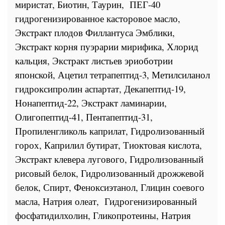
миристат, Биотин, Таурин,
ПЕГ-40
гидрогенизированное касторовое масло,
Экстракт плодов Филлантуса Эмблики,
Экстракт корня пуэрарии мирифика, Хлорид
кальция, Экстракт листьев эриоботрии
японской, Ацетил тетрапептид-3, Метилсиланол
гидроксипролин аспартат, Декапептид-19,
Нонапептид-22, Экстракт ламинарии,
Олигопептид-41, Пентапептид-31,
Пропиленгликоль каприлат, Гидролизованный
горох, Каприлил бутират, Тиоктовая кислота,
Экстракт клевера лугового, Гидролизованный
рисовый белок, Гидролизованный дрожжевой
белок, Спирт, Феноксиэтанол, Глицин соевого
масла, Натрия олеат,
Гидрогенизированный
фосфатидилхолин, Гликопротеины, Натрия