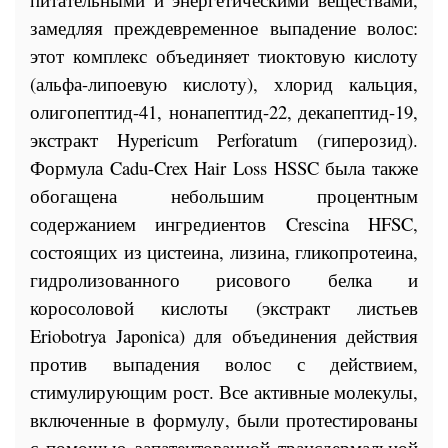
замедляя преждевременное выпадение волос:
этот комплекс объединяет тиоктовую кислоту
(альфа-липоевую кислоту), хлорид кальция,
олигопептид-41, нонапептид-22, декапептид-19,
экстракт Hypericum Perforatum (гиперозид).
Формула Cadu-Crex Hair Loss HSSC была также
обогащена небольшим процентным
содержанием ингредиентов Crescina HFSC,
состоящих из цистеина, лизина, гликопротеина,
гидролизованного рисового белка и
коросоловой кислоты (экстракт листьев
Eriobotrya Japonica) для объединения действия
против выпадения волос с действием,
стимулирующим рост. Все активные молекулы,
включенные в формулу, были протестированы
с помощью запатентованной трансдермальной