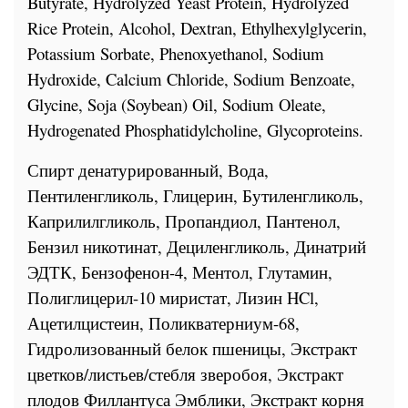
Butyrate, Hydrolyzed Yeast Protein, Hydrolyzed
Rice Protein, Alcohol, Dextran, Ethylhexylglycerin,
Potassium Sorbate, Phenoxyethanol, Sodium
Hydroxide, Calcium Chloride, Sodium Benzoate,
Glycine, Soja (Soybean) Oil, Sodium Oleate,
Hydrogenated Phosphatidylcholine, Glycoproteins.
Спирт денатурированный, Вода,
Пентиленгликоль, Глицерин, Бутиленгликоль,
Каприлилгликоль, Пропандиол, Пантенол,
Бензил никотинат, Дециленгликоль, Динатрий
ЭДТК, Бензофенон-4, Ментол, Глутамин,
Полиглицерил-10 миристат, Лизин
HCl
,
Ацетилцистеин, Поликватерниум-68,
Гидролизованный белок пшеницы, Экстракт
цветков/листьев/стебля зверобоя, Экстракт
плодов Филлантуса Эмблики, Экстракт корня