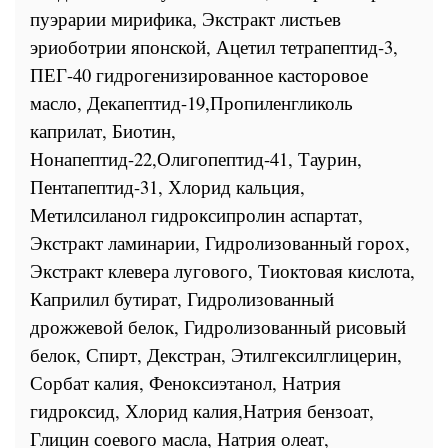
пуэрарии мирифика, Экстракт листьев
эриоботрии японской, Ацетил тетрапептид-3,
ПЕГ-40 гидрогенизированное касторовое
масло, Декапептид-19,Пропиленгликоль
каприлат, Биотин,
Нонапептид-22,Олигопептид-41, Таурин,
Пентапептид-31, Хлорид кальция,
Метилсиланол гидроксипролин аспартат,
Экстракт ламинарии, Гидролизованный горох,
Экстракт клевера лугового, Тиоктовая кислота,
Каприлил бутират, Гидролизованный
дрожжевой белок, Гидролизованный рисовый
белок, Спирт, Декстран, Этилгексилглицерин,
Сорбат калия, Феноксиэтанол, Натрия
гидроксид, Хлорид калия,Натрия бензоат,
Глицин соевого масла, Натрия олеат,