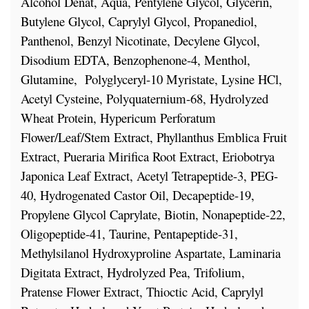
Alcohol Denat, Aqua, Pentylene Glycol, Glycerin,
Butylene Glycol, Caprylyl Glycol, Propanediol,
Panthenol, Benzyl Nicotinate, Decylene Glycol,
Disodium EDTA, Benzophenone-4, Menthol,
Glutamine,
Polyglyceryl-10 Myristate, Lysine HCl,
Acetyl Cysteine, Polyquaternium-68, Hydrolyzed
Wheat Protein, Hypericum Perforatum
Flower/Leaf/Stem Extract, Phyllanthus Emblica Fruit
Extract, Pueraria Mirifica Root Extract, Eriobotrya
Japonica Leaf Extract, Acetyl Tetrapeptide-3, PEG-
40, Hydrogenated Castor Oil, Decapeptide-19,
Propylene Glycol Caprylate, Biotin, Nonapeptide-22,
Oligopeptide-41, Taurine, Pentapeptide-31,
Methylsilanol Hydroxyproline Aspartate, Laminaria
Digitata Extract, Hydrolyzed Pea, Trifolium,
Pratense Flower Extract, Thioctic Acid, Caprylyl