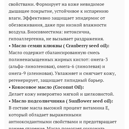
свойствами. Формирует на коже невидимое
дышащее покрытие, устойчивое к испарению
влаги. Эффективно защищает эпидермис от
обезвоживания, даже при низкой влажности
воздуха. Биосовместима: нетоксична,
гипоаллергенна, не вызывает раздражения.
•
Масло семян клюквы ( Cranberry seed oil):
Масло содержит сбалансированную смесь
полиненасыщенных жирных кислот: омега-3
(альфа-линоленовая), омега-6 (линолевая) и
омега-9 (олеиновая). Увлажняет и смягчает кожу,
регенерирует, защищает липидный барьер.
•
Кокосовое масло (Coconut Oil):
Делает кожу невероятно мягкой и шелковистой.
•
Масло подсолнечника ( Sunflower seed oil):
В составе масла высокий процент витамина E,
который обладает выраженными
антиоксидантными свойствами и предотвращает
раннее старение. Масло помогает сохранить