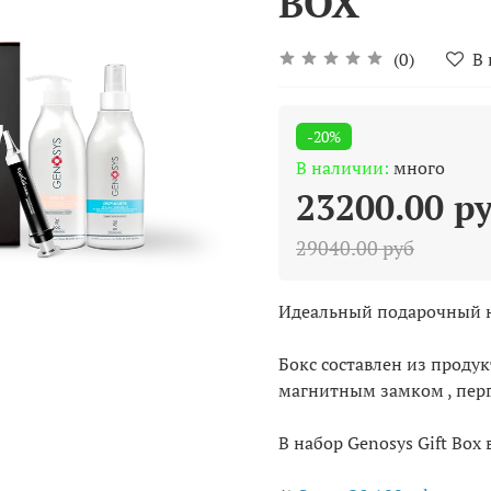
BOX
(0)
В
-20%
В наличии:
много
23200.00 р
29040.00 руб
Идеальный подарочный н
⠀
Бокс составлен из продук
магнитным замком , перг
⠀
В набор Genosys Gift Box 
⠀