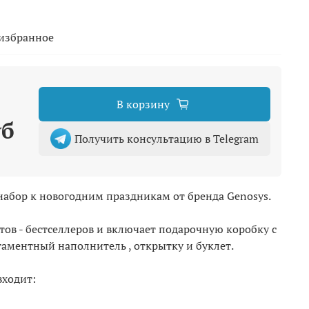
 избранное
В корзину
уб
Получить консультацию в Telegram
абор к новогодним праздникам от бренда Genosys.
тов - бестселлеров и включает подарочную коробку с
аментный наполнитель , открытку и буклет.
входит: