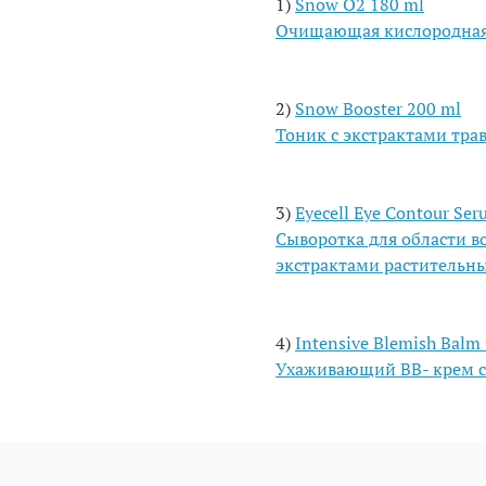
1)
Snow O2 180 ml
Очищающая кислородная 
⠀
⠀
2)
Snow Booster 200 ml
Тоник с экстрактами тр
⠀
⠀
3)
Eyecell Eye Contour Ser
Сыворотка для области в
экстрактами растительны
⠀
⠀
4)
Intensive Blemish Balm
Ухаживающий BB- крем 