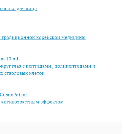
пенка для лица
ав традиционной корейской медицины
um 10 ml
округ глаз с пептидами , полипептидами и
х стволовых клеток
 Cream 50 ml
с антивозрастным эффектом