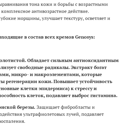
ыравнивания тона кожи и борьбы с возрастными
комплексное антивозрастное действие.
лубокие морщины, улучшает текстуру, осветляет и
входящие в состав всех кремов Genosys:
олотистой.
Обладает сильным антиоксидантным
рализует свободные радикалы. Экстракт богат
ами, микро- и макроэлементами, которые
сы регенерации кожи. Повышает устойчивость
новные клетки эпидермиса) к стрессу и
особность клеток, подавляет выброс гистамина.
нской березы.
Защищает фибробласты и
действия ультрафиолетовых лучей, подавляет
воспаления.