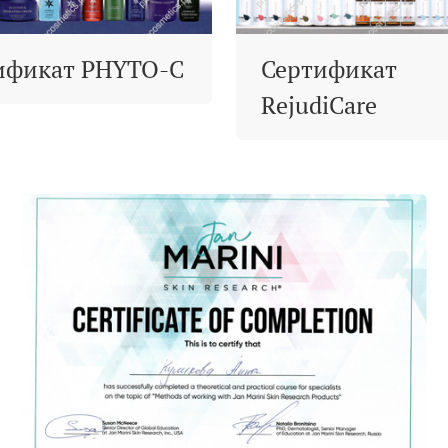
ификат PHYTO-C
Сертификат
RejudiCare