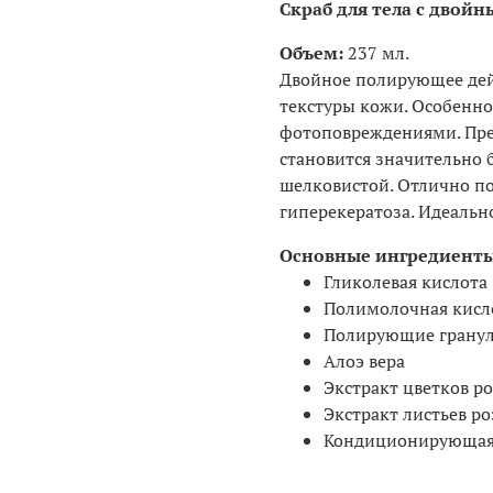
Скраб для тела с дво
Объем:
237 мл.
Двойное полирующее дей
текстуры кожи. Особенно
фотоповреждениями. Пре
становится значительно 
шелковистой. Отлично п
гиперекератоза. Идеально
Основные ингредиенты
Гликолевая кислота
Полимолочная кисл
Полирующие грану
Алоэ вера
Экстракт цветков р
Экстракт листьев р
Кондиционирующая 