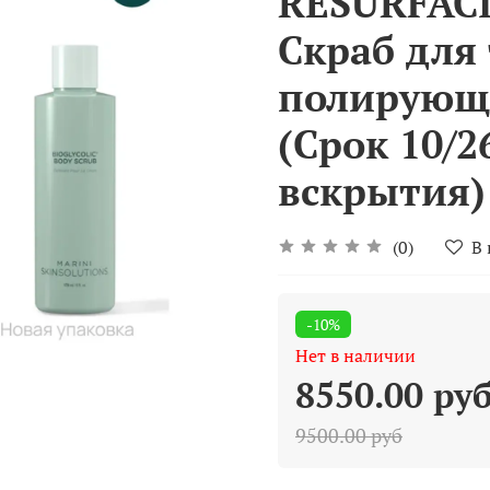
RESURFAC
Скраб для
полирующи
(Срок 10/2
вскрытия)
(0)
В
-10%
Нет в наличии
8550.00 ру
9500.00 руб