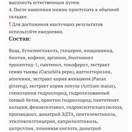
высохнуть естественным путем.
4. После нанесения можно приступать к обычной
укладке.
!
Для достижения наилучших результатов
используйте ежедневно.
Состав:
Вода, бутиленгликоль, глицерин, ниацинамид,
биотин, кофеин, аргинин, биотиноил
трипептид-1, пантенол, токоферол, экстракт
семян тыквы (Cucurbita pepo), ацетилтирозин,
апигенин, экстракт корня женьшеня (Panax
ginseng), экстракт корня лопуха (Arctium majus),
глюкозамин гидрохлорид, гидролизованный
соевый белок, орнитин гидрохлорид, пантотенат
кальция, феноксиэтанол, гидроксиэтилцеллюлоза,
пропандиол, динатрий ЭДТА, пентиленгликоль,
этилгексилглицерин, каприлилгликоль,
цитруллин, лимонная кислота, динатрий