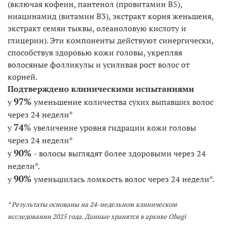
(включая кофеин, пантенол (провитамин B5),
ниацинамид (витамин B3), экстракт корня женьшеня,
экстракт семян тыквы, олеаноловую кислоту и
глицерин). Эти компоненты действуют синергически,
способствуя здоровью кожи головы, укрепляя
волосяные фолликулы и усиливая рост волос от
корней.
Подтверждено клиническими испытаниями
97%
у
уменьшение количества сухих выпавших волос
через 24 недели*
74
%
у
увеличение уровня гидрации кожи головы
через 24 недели*
90%
у
- волосы выглядят более здоровыми через 24
недели*.
90%
у
уменьшилась ломкость волос через 24 недели*.
* Результаты основаны на 24-недельном клиническом
исследовании 2025 года. Данные хранятся в архиве Obagi