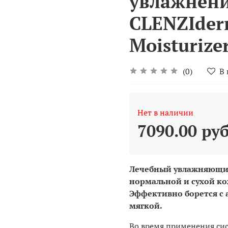
увлажнени
CLENZIder
Moisturizer
(0)
В
Нет в наличии
7090.00 ру
Лечебный увлажняющий
нормальной и сухой ко
Эффективно борется с 
мягкой.
Во время применения си