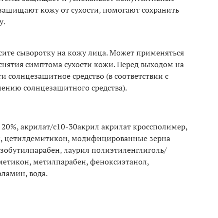
защищают кожу от сухости, помогают сохранить
у.
ите сыворотку на кожу лица. Может применяться
 снятия симптома сухости кожи. Перед выходом на
и солнцезащитное средство (в соответствии с
ению солнцезащитного средства).
20%, акрилат/с10-30акрил акрилат кроссполимер,
н, цетилдемитикон, модифицированные зерна
изобутилпарабен, лаурил полиэтиленглиголь/
метикон, метилпарабен, феноксиэтанол,
ламин, вода.