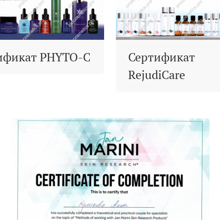
ификат PHYTO-C
Сертификат
RejudiCare