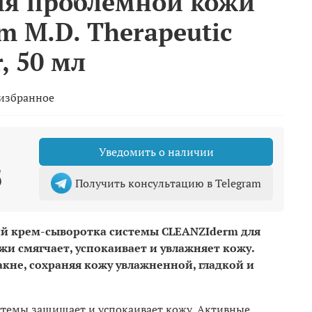
я проблемной кожи
m M.D. Therapeutic
, 50 мл
 избранное
Уведомить о наличии
б
Получить консультацию в Telegram
 крем-сыворотка системы CLEANZIderm для
жи смягчает, успокаивает и увлажняет кожу.
акне, сохраняя кожу увлажненной, гладкой и
стемы защищает и успокаивает кожу. Активные