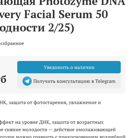
ающая Photozyme DNA
very Facial Serum 50
годности 2/25)
 избранное
Уведомить о наличии
уб
Получить консультацию в Telegram
К, защита от фотостарения, увлажнение и
ект на уровне ДНК, защита от возрастных
ое сияние молодости — действие омолаживающей
tozyme можно сравнить с прикосновением волшебной