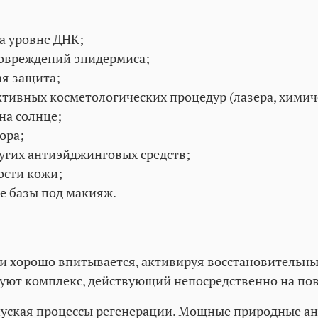
а уровне ДНК;
овреждений эпидермиса;
я защита;
тивных косметологических процедур (лазера, химиче
на солнце;
ора;
угих антиэйджинговых средств;
ости кожи;
е базы под макияж.
 хорошо впитывается, активируя восстановительные
уют комплекс, действующий непосредственно на пов
пуская процессы регенерации. Мощные природные 