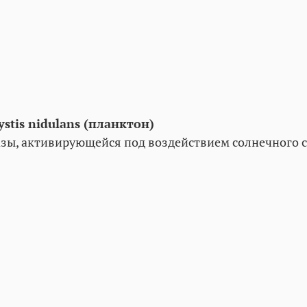
stis nidulans (планктон)
ы, активирующейся под воздействием солнечного св