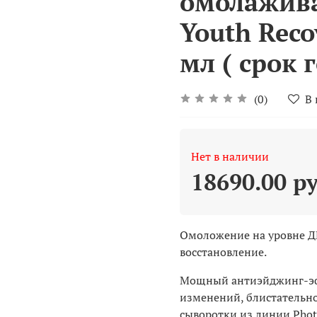
омолажив
Youth Reco
мл ( срок 
(0)
В
Нет в наличии
18690.00 р
Омоложение на уровне ДН
восстановление.
Мощный антиэйджинг-эфф
изменений, блистательн
сыворотки из линии Pho