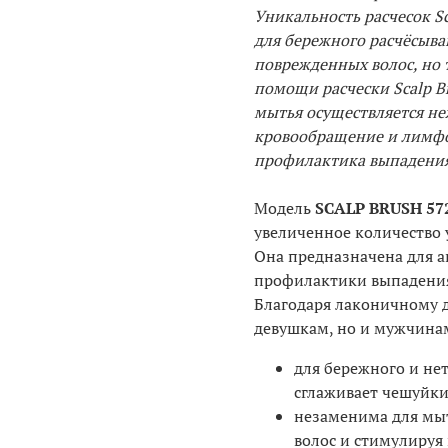
Уникальность расчесок Sc
для бережного расчёсыва
поврежденных волос, но 
помощи расчески Scalp Br
мытья осуществляется не
кровообращение и лимфот
профилактика выпадения
Модель
SCALP BRUSH 57
увеличенное количество 
Она предназначена для а
профилактики выпадения 
Благодаря лаконичному д
девушкам, но и мужчина
для бережного и не
сглаживает чешуйки
незаменима для мыт
волос и стимулируя 