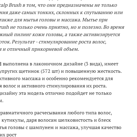
alp Brush в том, что они предназначены не только
ния даже самых тонких, склонных к спутыванию или
также для мытья головы и массажа. Мытье при
ush не только очень приятно, но и полезно. Во время
жный пилинг кожи головы, а также активизируется
ок. Результат - стимулирование роста волос,
 и отличный прикорневой объем.
2
выполнена в лаконичном дизайне (3 вида), имеет
упругих щетинок (572 шт) и повышенную жесткость.
ктивного массажа и особенно рекомендуется для
волос и активного стимулирования их роста.
изайну эта модель отлично подойдет не только
м.
травматичного расчесывания любого типа волос,
 кутикулы, даря волосам шелковистость и блеск
ья головы с шампунем и массажа, улучшая качество
их рост