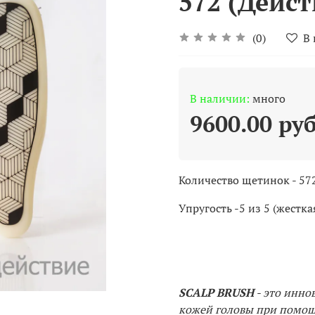
572 (Дейст
(0)
В
В наличии:
много
9600.00 ру
Количество щетинок - 57
Упругость -5 из 5 (жестка
SCALP BRUSH
- это инно
кожей головы при помощ