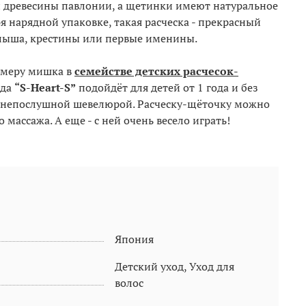
 древесины павлонии, а щетинки имеют натуральное
я нарядной упаковке, такая расческа - прекрасный
лыша, крестины или первые именины.
змеру мишка в
семействе детских расчесок-
нда
“S-Heart-S”
подойдёт для детей от 1 года и без
й непослушной шевелюрой. Расческу-щёточку можно
 массажа. А еще - с ней очень весело играть!
Япония
Детский уход, Уход для
волос